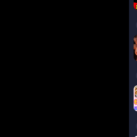
随着科技的不断进步，视频流媒体平台的画
对高清画质的需求，因此我们致力于提供最
流畅、清晰的超高清体验，让每一位用户都