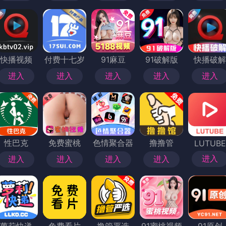
我们将不断优化平台，带给您更加丰富的视听享受。
板块导航