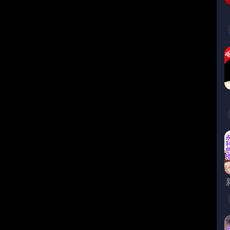
超清体验。
3. 智能电视与其他设备
随着智能电视的普及，越来越多的家庭选择
但不限于Samsung、LG、TCL等型号
高清画质。我们还支持一些智能设备如游戏
超清体验——高清画质的背后
红桃影视官网提供的超清体验，不仅仅是画
最新的视频编解码技术，支持4K、HDR等
1. 4K超高清画质
4K分辨率比普通高清（1080p）高出四
最优质的4K内容，并保证无卡顿、无延迟的