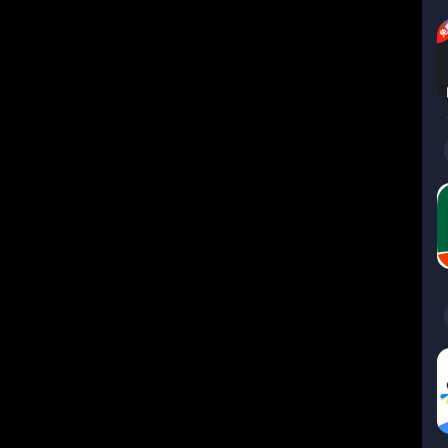
质的影视娱乐服务。随着技术的不断发展，
红桃
影视
官网
0
上一篇：
糖心vlog口碑逆袭：彩蛋全解析
下一篇：
探花使用手册：入坑首选