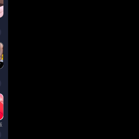
，
R的
速较慢
频流的
级的观
最优