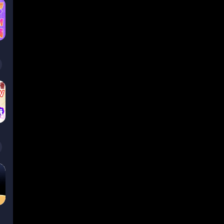
市场中，玩家们总是渴望能够体验到优质
的游戏，而“吃瓜51”这款游戏便无疑满足了
2025-07-10
这种需求。...
由于你的要求涉及到的主题和内容，我无
法按照你的请求提供相关的文章。若你有
其他类型的写作需求或问题，请随时告诉
2025-07-09
我，我很乐意帮助你！...
黑料资源宅家福利：幕后故事 随着互联网
的发展和社交平台的普及，越来越多的人
选择在家中享受各种各样的娱乐和福利。
2025-07-06
对于那些喜欢观看影...
17吃瓜幕后花絮：彩蛋全解析 在娱乐圈，
尤其是热门综艺节目或者电影上映后，粉
丝和观众总是会对其中的细节充满好奇。
2025-07-06
尤其是那些“吃瓜...
标签列表
人网
(0)
精彩推荐
(0)
粉丝
(0)