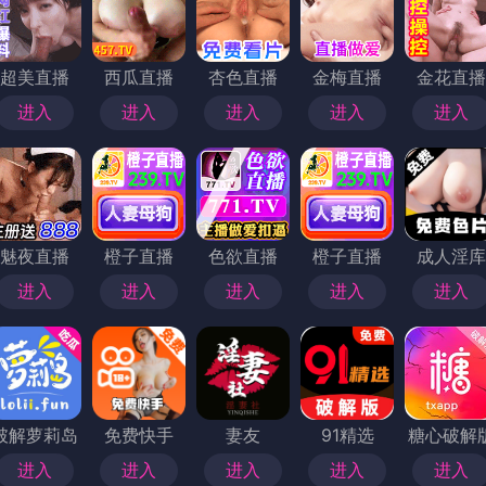
和亮度更加出色。无论是黑夜中的细节，还是阳光下的光影效果
。红桃影视官网的HDR内容兼容性全面支持，用户可以在支持HD
注流媒体的播放稳定性。通过优化服务器和加速技术，即使是网
体验。我们使用了智能缓存技术，根据不同网络环境自动调整视
验。
的播放技术，确保了每一位用户无论使用何种设备都能享受到顶
的移动端，亦或是震撼的大屏体验，红桃影视官网都在为您提供