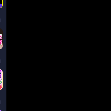
暗网爆料直击：彩蛋全解析
2025-07-12
17吃瓜使用手册：必追片单
2025-07-11
吃瓜在线大神攻略：必追片
单
2025-07-11
时间轴
吃瓜在线大神攻略：必追片单 在这个信息
知用户
爆炸的时代，吃瓜已经成为了我们日常生
活中的一部分。无论是朋友聚会，还是独
够提供
2025-07-11
自休闲，我们总喜欢...
吃瓜51限免首发：高分神作 在如今的游戏